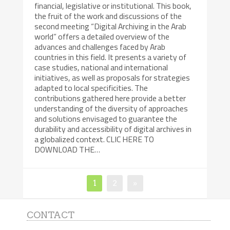
financial, legislative or institutional. This book,
the fruit of the work and discussions of the
second meeting “Digital Archiving in the Arab
world” offers a detailed overview of the
advances and challenges faced by Arab
countries in this field. It presents a variety of
case studies, national and international
initiatives, as well as proposals for strategies
adapted to local specificities. The
contributions gathered here provide a better
understanding of the diversity of approaches
and solutions envisaged to guarantee the
durability and accessibility of digital archives in
a globalized context. CLIC HERE TO
DOWNLOAD THE…
Navigation
Page
Page
1
2
»
des
articles
CONTACT