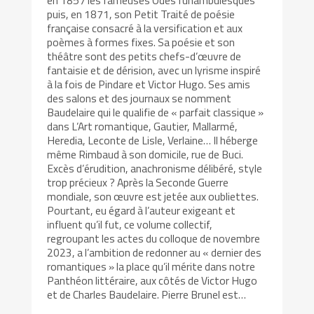
puis, en 1871, son Petit Traité de poésie
française consacré à la versification et aux
poèmes à formes fixes. Sa poésie et son
théâtre sont des petits chefs-d’œuvre de
fantaisie et de dérision, avec un lyrisme inspiré
à la fois de Pindare et Victor Hugo. Ses amis
des salons et des journaux se nomment
Baudelaire qui le qualifie de « parfait classique »
dans L’Art romantique, Gautier, Mallarmé,
Heredia, Leconte de Lisle, Verlaine… Il héberge
même Rimbaud à son domicile, rue de Buci.
Excès d’érudition, anachronisme délibéré, style
trop précieux ? Après la Seconde Guerre
mondiale, son œuvre est jetée aux oubliettes.
Pourtant, eu égard à l’auteur exigeant et
influent qu’il fut, ce volume collectif,
regroupant les actes du colloque de novembre
2023, a l’ambition de redonner au « dernier des
romantiques » la place qu’il mérite dans notre
Panthéon littéraire, aux côtés de Victor Hugo
et de Charles Baudelaire. Pierre Brunel est…