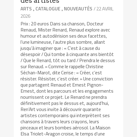
des artistes
,
,
/ 22 AVRIL
ARTS
CATALOGUE
NOUVEAUTÉS
2026
Prix : 20 euros Dans sa chanson, Docteur
Renaud, Mister Renard, Renaud explore avec
humour et autodérision ses deux facettes,
l’une lumineuse, l’autre plus sombre, allant
jusqu’à imaginer que : « C’est à cause du
désespoir / Qui tombe à cinquante ans bientôt
/ Que le Renard, tôt ou tard / Prendra le dessus
sur Renaud. » Comme le rappelle Christine
Séchan-Marot, dite Cerise : « Créer, c’est
résister. Résister, c’est créer. » Une conviction
que partagent Renaud et Ernest Pignon-
Ernest, dont les parcours et les engagements
nourrissent ce projet. Le Renard ne prendra
définitivement pas le dessus et, aujourd’hui,
Ren’Art vous invite à découvrir quarante
artistes contemporains qui interprètent ses
chansons à travers leurs crayons, leurs
pinceaux et leurs bombes aérosol. La Maison
Elsa Triolet-Aragon croise, le temps d’une